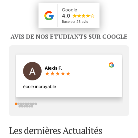
AVIS DE NOS ETUDIANTS SUR GOOGLE
Thomas S.
★
★
★
★
★
Superbe école, de très bon souvenir et une
très belle équipe !! Le BTS assurance est top
!