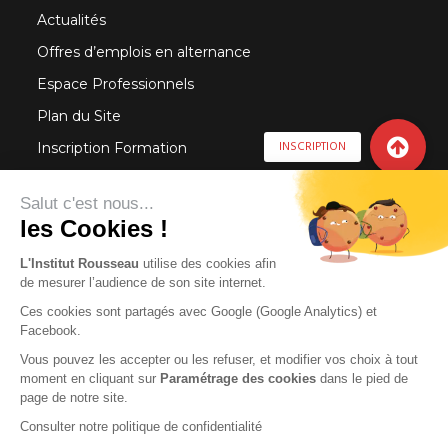
INFORMATIONS UTILES
Actualités
Offres d’emplois en alternance
Espace Professionnels
INSCRIPTION
Plan du Site
Inscription Formation
Salut c'est nous...
Nous Contacter
les Cookies !
Contact Référent Handicap
L'Institut Rousseau
utilise des cookies afin
de mesurer l’audience de son site internet.
Registre Accessibilité
Ces cookies sont partagés avec Google (Google Analytics) et
Facebook.
AUTRES ETABLISSEMENTS
Vous pouvez les accepter ou les refuser, et modifier vos choix à tout
moment en cliquant sur
Paramétrage des cookies
dans le pied de
page de notre site.
Consulter notre politique de confidentialité