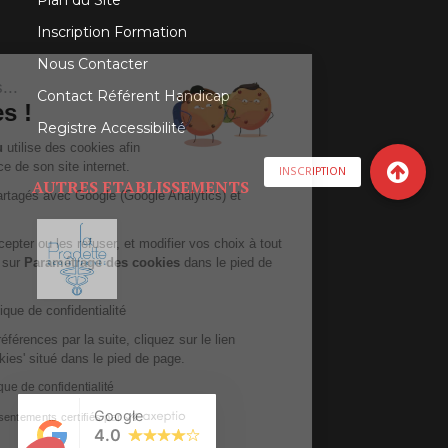
Inscription Formation
Nous Contacter
Salut c'est nous...
Contact Référent Handicap
les Cookies !
Registre Accessibilité
L'Institut Rousseau
utilise des cookies afin
de mesurer l’audience de son site internet.
INSCRIPTION
AUTRES ETABLISSEMENTS
Ces cookies sont partagés avec Google (Google Analytics) et
Facebook.
Vous pouvez les accepter ou les refuser, et modifier vos choix à tout
moment en cliquant sur
Paramétrage des cookies
dans le pied de
page de notre site.
Consulter notre politique de confidentialité
Pour modifier vos préférences par la suite, cliquez sur le lien
'Préférences de cookies' situé dans le pied de page.
Consulter notre politique de confidentialité
Consentements certifiés par