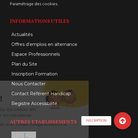
Paramétrage des cookies.
INFORMATIONS UTILES
Actualités
Offres d’emplois en alternance
Espace Professionnels
Plan du Site
Inscription Formation
Nous Contacter
Salut c'est nous...
Contact Référent Handicap
les Cookies !
Registre Accessibilité
L'Institut Rousseau
utilise des cookies afin
de mesurer l’audience de son site internet.
INSCRIPTION
AUTRES ETABLISSEMENTS
Ces cookies sont partagés avec Google (Google Analytics) et
Facebook.